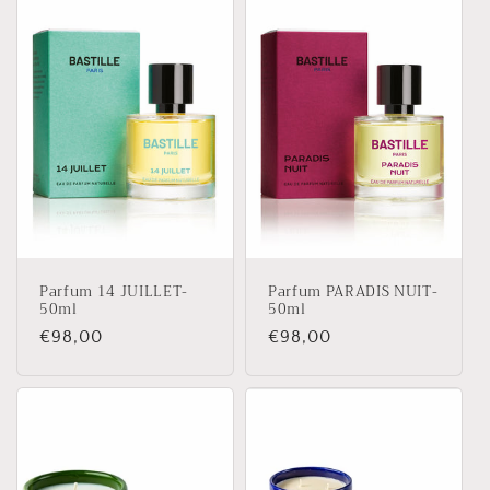
Parfum 14 JUILLET-
Parfum PARADIS NUIT-
50ml
50ml
Prix
€98,00
Prix
€98,00
habituel
habituel