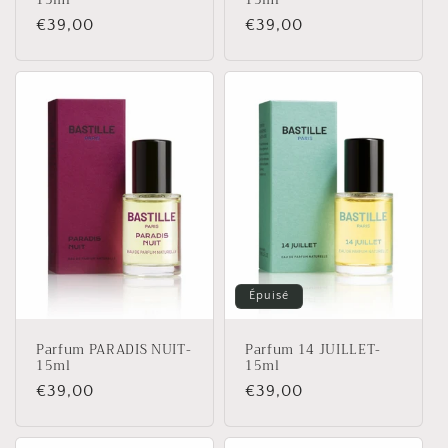
Prix
€39,00
Prix
€39,00
habituel
habituel
Épuisé
Parfum PARADIS NUIT-
Parfum 14 JUILLET-
15ml
15ml
Prix
€39,00
Prix
€39,00
habituel
habituel