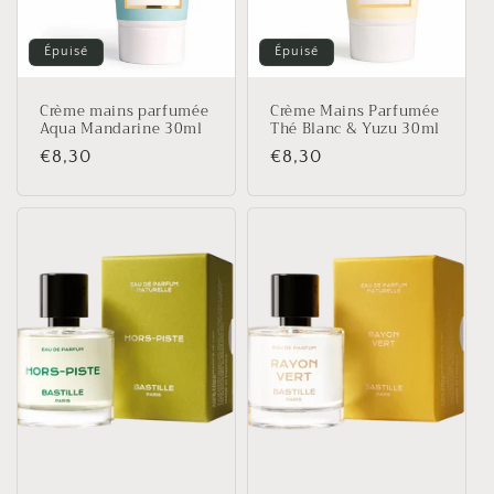
Épuisé
Épuisé
Crème mains parfumée
Crème Mains Parfumée
Aqua Mandarine 30ml
Thé Blanc & Yuzu 30ml
Prix
€8,30
Prix
€8,30
habituel
habituel