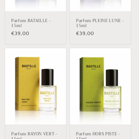
Parfum BATAILLE -
Parfum PLEINE LUNE -
15ml
15ml
Prix
€39,00
Prix
€39,00
habituel
habituel
Parfum RAYON VERT -
Parfum HORS PISTE -
15ml
15ml