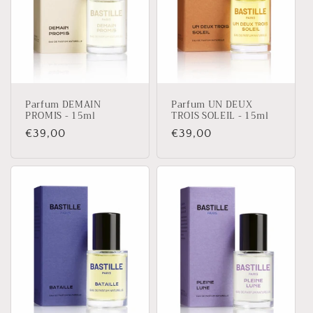
t
i
o
n
Parfum DEMAIN
Parfum UN DEUX
:
PROMIS - 15ml
TROIS SOLEIL - 15ml
Prix
€39,00
Prix
€39,00
habituel
habituel