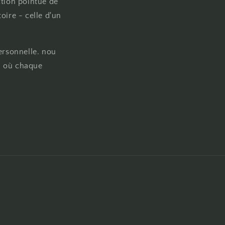
ction pointue de
oire - celle d'un
ersonnelle. nou
on où chaque