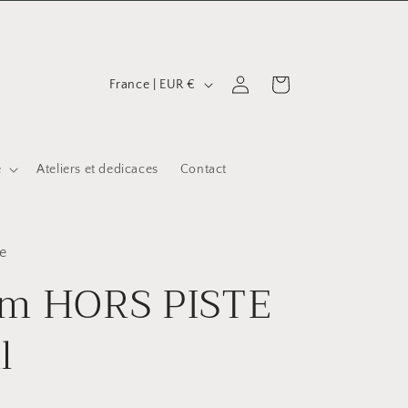
P
Connexion
Panier
France | EUR €
a
y
s
e
Ateliers et dedicaces
Contact
/
r
é
e
um HORS PISTE
g
i
l
o
n