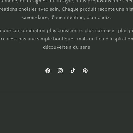
 la mode, du design et du lifestyle, nous proposons une séle
éations choisies avec soin. Chaque produit raconte une hist
savoir-faire, d'une intention, d'un choix.
 une consommation plus consciente, plus curieuse , plus p
re n'est pas une simple boutique , mais un lieu d'inspirati
découverte a du sens
Facebook
Instagram
TikTok
Pinterest