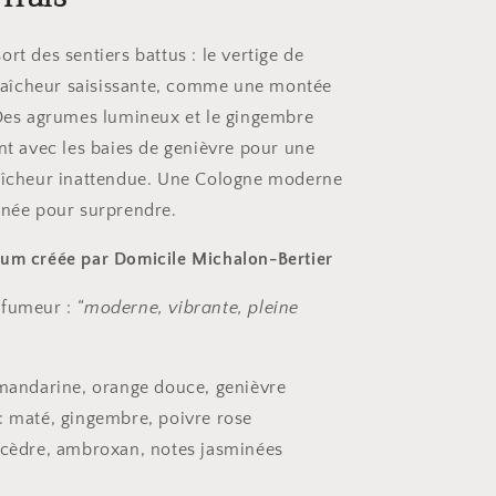
rt des sentiers battus : le vertige de
 fraîcheur saisissante, comme une montée
 Des agrumes lumineux et le gingembre
ent avec les baies de genièvre pour une
raîcheur inattendue. Une Cologne moderne
 née pour surprendre.
fum créée par
Domicile Michalon-Bertier
rfumeur :
“moderne, vibrante, pleine
 mandarine, orange douce, genièvre
: maté, gingembre, poivre rose
 cèdre, ambroxan, notes jasminées