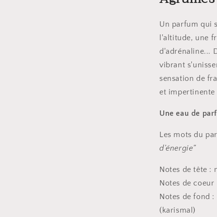
Un parfum qui so
l'altitude, une
d'adrénaline...
vibrant s'uniss
sensation de f
et impertinente
Une eau de par
Les mots du pa
d’énergie”
Notes de tête :
Notes de coeur 
Notes de fond :
(karismal)