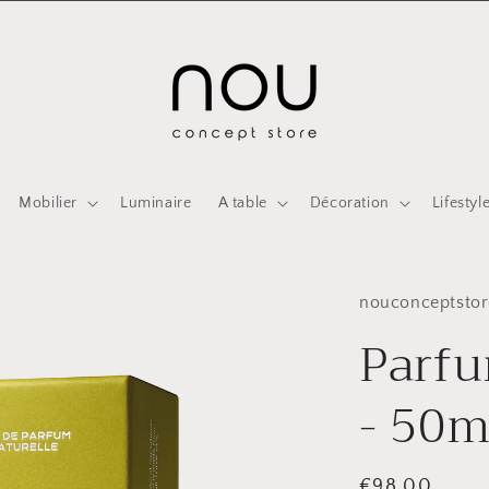
Mobilier
Luminaire
A table
Décoration
Lifestyl
nouconceptstor
Parf
- 50m
Prix
€98,00