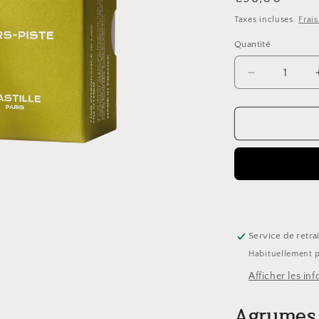
habituel
Taxes incluses.
Frai
Quantité
Quantité
Réduire
la
quantité
de
Parfum
HORS
PISTE
-
50ml
Service de retra
Habituellement p
Afficher les in
Agrumes 