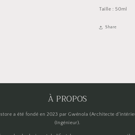
Taille : 50ml
Share
À PROPOS
store a été fondé en 2023 par Gwénola (Architecte d'intérie
(Ingénieur).