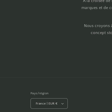
A la croisée de
marques et de cr
Nous croyons à
concept sto
Pays/région
France | EUR €