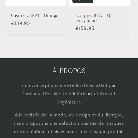
Casque aBEAT - Orange
Casque aBEAT -Qi -
Ivory Sand
Prix
€139,95
Prix
€159,95
habituel
habituel
À PROPOS
nou concept store a été fondé en 2023 par
Gwénola (Architecte d'intérieur) et Arnaud
(Ingénieur).
A la croisée de la mode, du design et du lifestyle,
nous proposons une sélection pointue de marques
et de créations choisies avec soin. Chaque produit