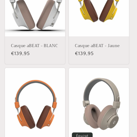
t
i
o
n
Casque aBEAT - BLANC
Casque aBEAT - Jaune
:
Prix
€139,95
Prix
€139,95
habituel
habituel
Épuisé