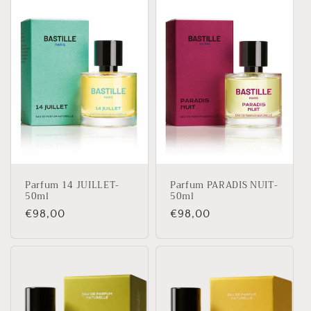
Parfum 14 JUILLET-
Parfum PARADIS NUIT-
50ml
50ml
Prix
€98,00
Prix
€98,00
habituel
habituel