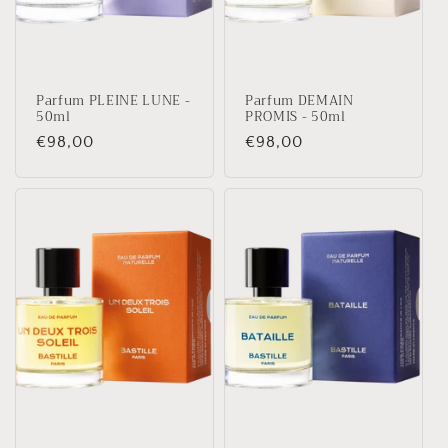
Parfum PLEINE LUNE -
Parfum DEMAIN
50ml
PROMIS - 50ml
Prix
€98,00
Prix
€98,00
habituel
habituel