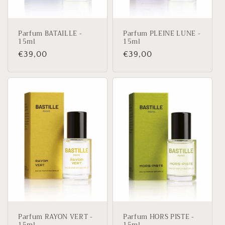
Parfum BATAILLE -
Parfum PLEINE LUNE -
15ml
15ml
Prix
€39,00
Prix
€39,00
habituel
habituel
Parfum RAYON VERT -
Parfum HORS PISTE -
15ml
15ml