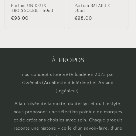
Parfum UN DEUX
Parfum BATAILLE -
TROIS SOLEIL - 50ml
50ml
Prix
€98,00
Prix
€98,00
habituel
habituel
À PROPOS
nou concept store a été fondé en 2023 par
Gwénola (Architecte d'intérieur) et Arnaud
(Ingénieur).
A la croisée de la mode, du design et du lifestyle,
nous proposons une sélection pointue de marques
et de créations choisies avec soin. Chaque produit
raconte une histoire - celle d'un savoir-faire, d'une