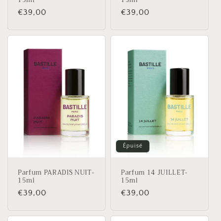
Prix
€39,00
Prix
€39,00
habituel
habituel
Épuisé
Parfum PARADIS NUIT-
Parfum 14 JUILLET-
15ml
15ml
Prix
€39,00
Prix
€39,00
habituel
habituel