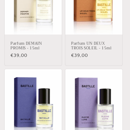
t
i
o
n
Parfum DEMAIN
Parfum UN DEUX
:
PROMIS - 15ml
TROIS SOLEIL - 15ml
Prix
€39,00
Prix
€39,00
habituel
habituel