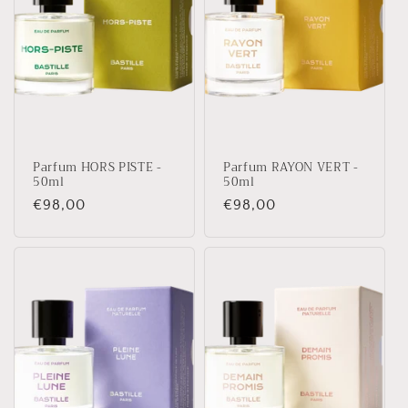
Parfum HORS PISTE -
Parfum RAYON VERT -
50ml
50ml
Prix
€98,00
Prix
€98,00
habituel
habituel