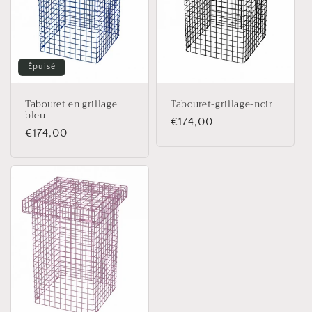
t
i
o
Épuisé
n
Tabouret en grillage
Tabouret-grillage-noir
:
bleu
Prix
€174,00
Prix
€174,00
habituel
habituel