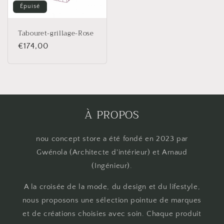
Épuisé
Tabouret-grillage-Rose
Prix
€174,00
habituel
À PROPOS
nou concept store a été fondé en 2023 par
Gwénola (Architecte d'intérieur) et Arnaud
(Ingénieur).
A la croisée de la mode, du design et du lifestyle,
nous proposons une sélection pointue de marques
et de créations choisies avec soin. Chaque produit