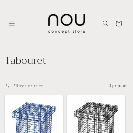
et
passer
au
contenu
Panier
C
Tabouret
o
l
Filtrer et trier
3 produits
l
e
c