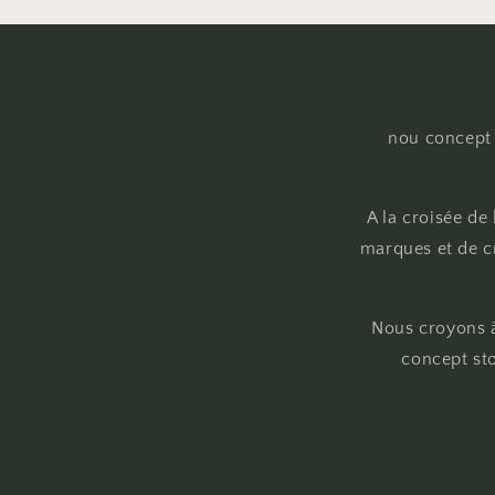
nou concept 
A la croisée de
marques et de cr
Nous croyons à
concept sto