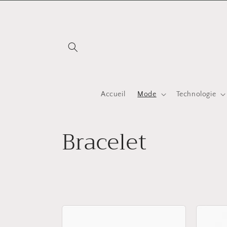
et
passer
au
contenu
Accueil
Mode
Technologie
C
Bracelet
o
l
l