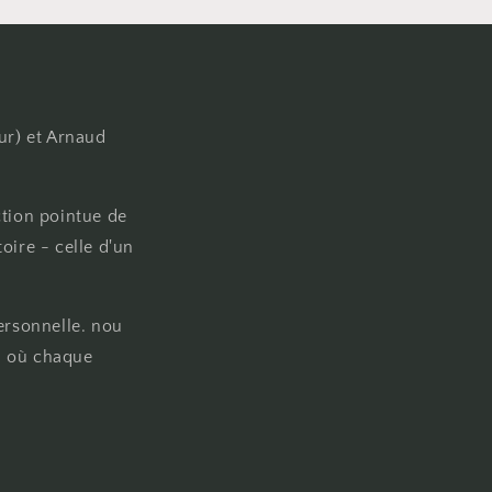
ur) et Arnaud
ction pointue de
oire - celle d'un
ersonnelle. nou
on où chaque