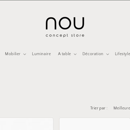
Mobilier
Luminaire
A table
Décoration
Lifestyl
Trier par :