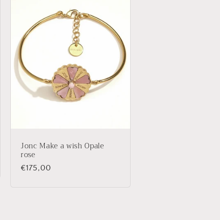
Jonc Make a wish Opale
rose
Prix
€175,00
habituel