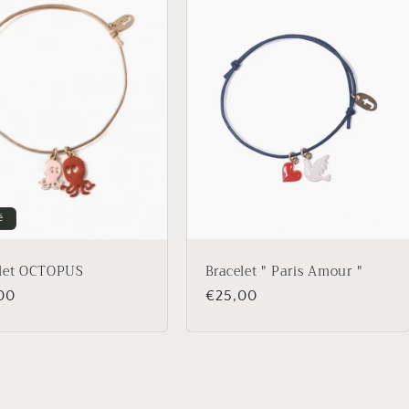
é
elet OCTOPUS
Bracelet " Paris Amour "
00
Prix
€25,00
uel
habituel