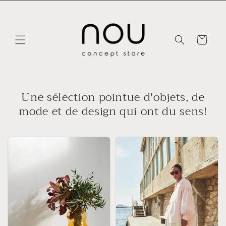
et
passer
au
contenu
Panier
Une sélection pointue d'objets, de
mode et de design qui ont du sens!