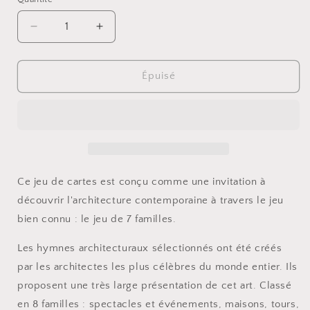
Quantité
Réduire
Augmenter
la
la
quantité
quantité
de
de
Épuisé
Jeu
Jeu
des
des
7
7
familles
familles
-
-
ARCHITECTURE
ARCHITECTURE
Ce jeu de cartes est conçu comme une invitation à
découvrir l'architecture contemporaine à travers le jeu
bien connu : le jeu de 7 familles.
Les hymnes architecturaux sélectionnés ont été créés
par les architectes les plus célèbres du monde entier. Ils
proposent une très large présentation de cet art. Classé
en 8 familles : spectacles et événements, maisons, tours,