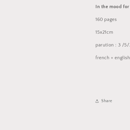
In the mood for 
160 pages
15x21cm
parution : 3 /5
french + englis
Share