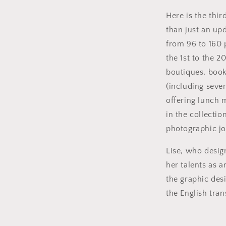
Here is the thir
e
le
than just an up
from 96 to 160
the 1st to the 2
boutiques, books
(including seve
offering lunch 
in the collectio
photographic jo
Lise, who desig
her talents as a
the graphic des
the English tran