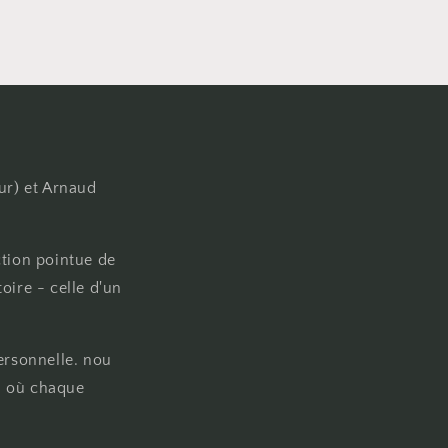
ur) et Arnaud
ction pointue de
oire - celle d'un
ersonnelle. nou
on où chaque