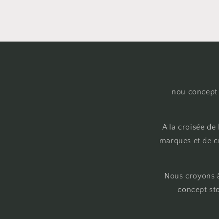
nou concept 
A la croisée de
marques et de cr
Nous croyons à
concept sto