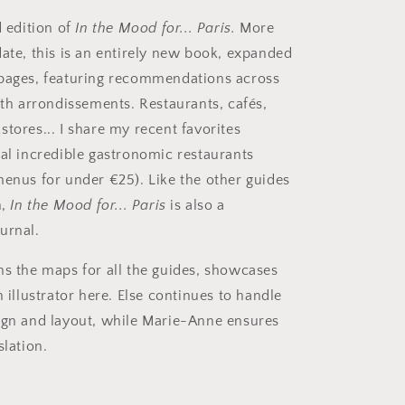
d edition of
In the Mood for... Paris.
More
date, this is an entirely new book, expanded
 pages, featuring recommendations across
0th arrondissements. Restaurants, cafés,
tores... I share my recent favorites
ral incredible gastronomic restaurants
menus for under €25). Like the other guides
n,
In the Mood for... Paris
is also a
urnal.
ns the maps for all the guides, showcases
n illustrator here. Else continues to handle
ign and layout, while Marie-Anne ensures
slation.