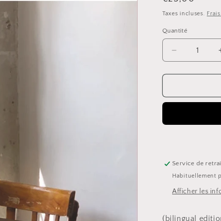
habituel
Taxes incluses.
Frai
Quantité
Quantité
Réduire
la
quantité
de
Guide
in
the
mood
for
PARIS
Service de retra
Habituellement p
Afficher les in
(bilingual editi