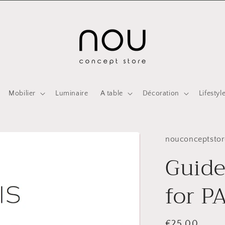
Mobilier
Luminaire
A table
Décoration
Lifestyl
nouconceptstor
Guide
for P
Prix
€25,00