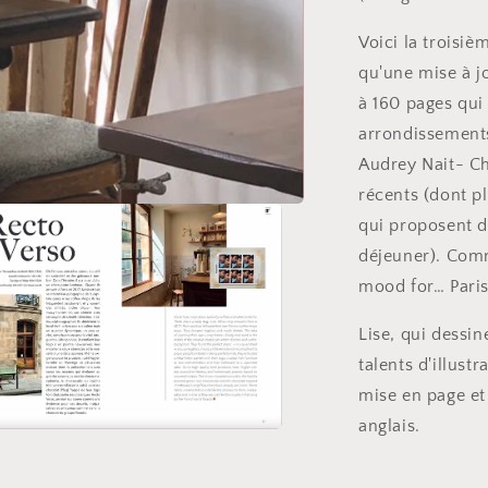
Voici la troisiè
qu'une mise à j
à 160 pages qui
arrondissements
Audrey Nait- Ch
récents (dont p
qui proposent 
déjeuner). Comm
mood for… Paris
Lise, qui dessin
talents d'illust
mise en page et
anglais.
r
a