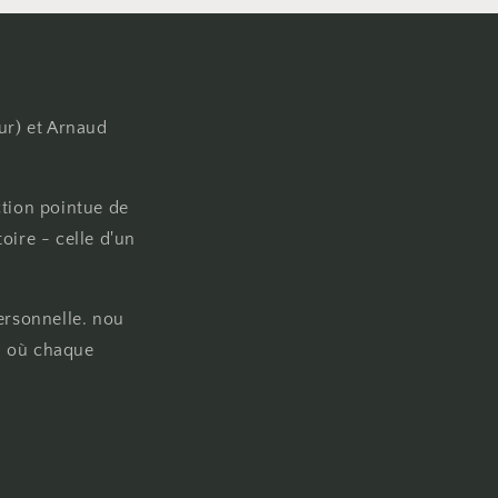
ur) et Arnaud
ction pointue de
oire - celle d'un
ersonnelle. nou
on où chaque