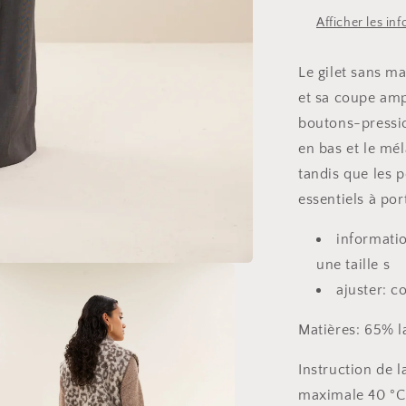
Afficher les in
Le gilet sans m
et sa coupe amp
boutons-pressio
en bas et le mé
tandis que les 
essentiels à por
informatio
une taille s
ajuster: 
Matières:
65% l
Instruction de 
maximale 40 °C,