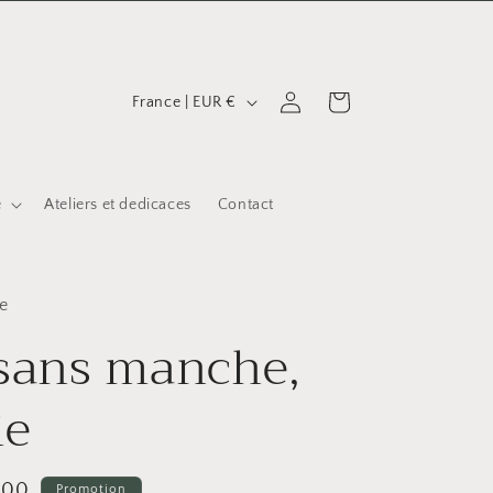
P
Connexion
Panier
France | EUR €
a
y
s
e
Ateliers et dedicaces
Contact
/
r
é
e
 sans manche,
g
i
ie
o
n
,00
Promotion