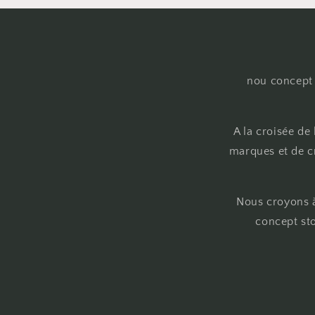
nou concept 
A la croisée de
marques et de cr
Nous croyons à
concept sto