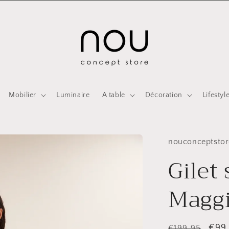
Mobilier
Luminaire
A table
Décoration
Lifestyl
nouconceptstor
Gilet
Magg
Prix
Prix
€99
€199,95