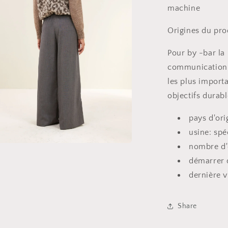
machine
Origines du pro
Pour by -bar la 
communication o
les plus import
objectifs durabl
pays d'ori
usine: spé
nombre d'
r
démarrer d
a
dernière v
e
le
Share