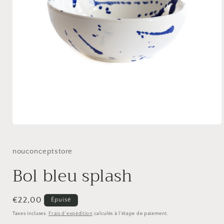
Ouvrir
le
média
1
nouconceptstore
dans
une
Bol bleu splash
fenêtre
modale
Prix
€22,00
Épuisé
habituel
Taxes incluses.
Frais d'expédition
calculés à l'étape de paiement.