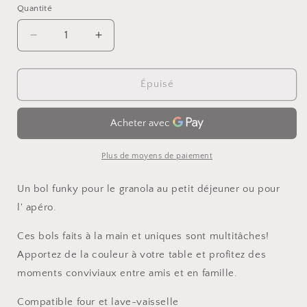
Quantité
Quantité
Réduire
Augmenter
la
la
quantité
quantité
de
de
Épuisé
Bol
Bol
bleu
bleu
splash
splash
Plus de moyens de paiement
Un bol funky pour le granola au petit déjeuner ou pour
l' apéro.
Ces bols faits à la main et uniques sont multitâches!
Apportez de la couleur à votre table et profitez des
moments conviviaux entre amis et en famille.
Compatible four et lave-vaisselle