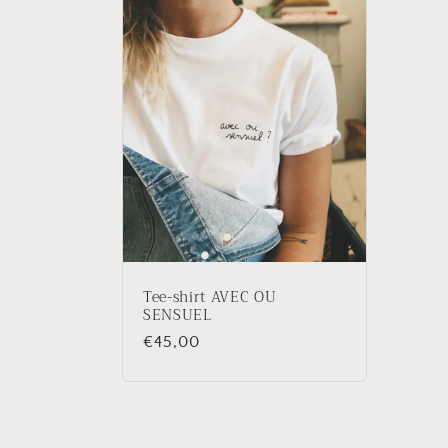
e
c
t
i
o
Tee-shirt AVEC OU
n
SENSUEL
Prix
€45,00
:
habituel