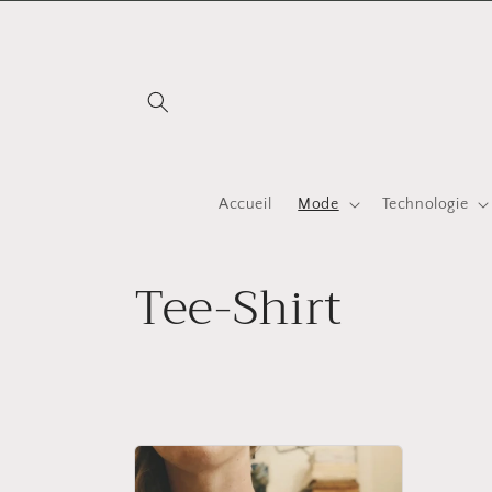
et
passer
au
contenu
Accueil
Mode
Technologie
C
Tee-Shirt
o
l
l