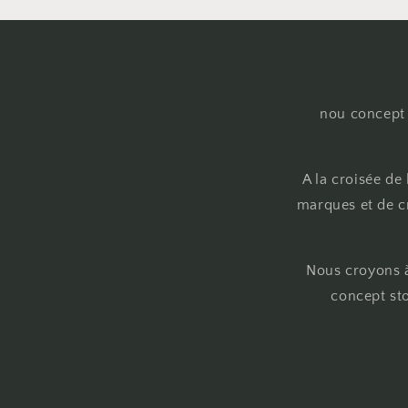
nou concept 
A la croisée de
marques et de cr
Nous croyons à
concept sto