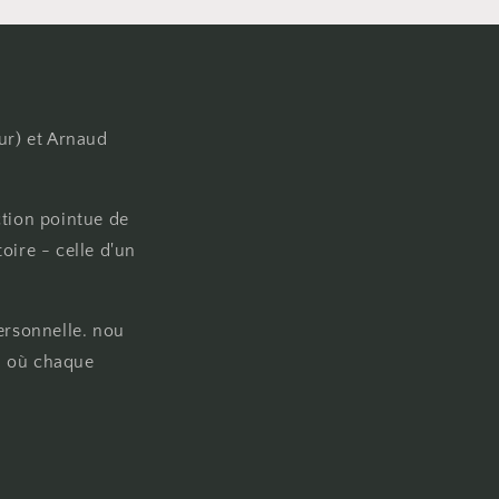
ur) et Arnaud
ction pointue de
oire - celle d'un
ersonnelle. nou
on où chaque