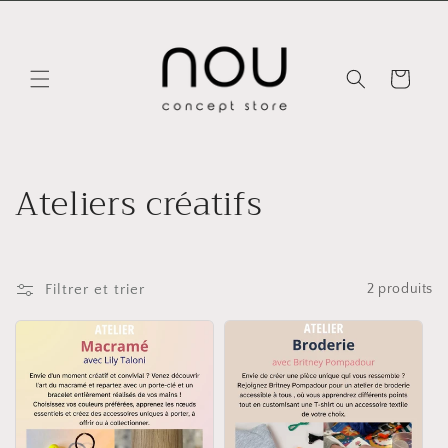
et
passer
au
contenu
Panier
C
Ateliers créatifs
o
l
Filtrer et trier
2 produits
l
e
c